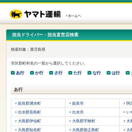
こ
ペ
こ
こ
の
ー
こ
こ
ペ
ジ
か
か
ー
内
ら
ら
ジ
移
ヘ
本
の
動
ッ
文
先
用
ダ
で
担当ドライバー・担当直営店検索
頭
の
ー
す
で
リ
メ
す
ン
ニ
検索対象：
鹿児島県
ク
ュ
で
ー
す
で
市区郡町村名の一覧から選択してください。
ヘ
す
ッ
あ行
か行
さ行
た行
な行
は行
ダ
ー
メ
あ行
ニ
ュ
ー
姶良郡湧水町
姶良市
阿
へ
出水郡長島町
出水市
い
移
動
大島郡伊仙町
大島郡宇検村
大
し
ま
大島郡知名町
大島郡徳之島町
大