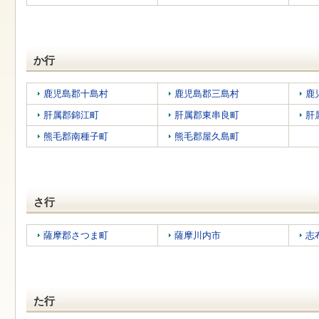
す
本
文
へ
移
か行
動
し
ま
鹿児島郡十島村
鹿児島郡三島村
鹿
す
肝属郡錦江町
肝属郡東串良町
肝
熊毛郡南種子町
熊毛郡屋久島町
さ行
薩摩郡さつま町
薩摩川内市
志
た行