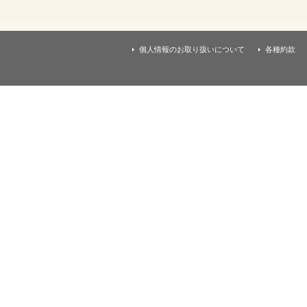
す
本
文
へ
移
個人情報のお取り扱いについて
各種約款
動
し
ま
す