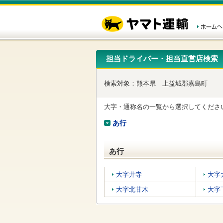
こ
ペ
こ
こ
の
ー
こ
こ
ペ
ジ
か
か
ー
内
ら
ら
ジ
移
ヘ
本
の
動
ッ
文
先
用
ダ
で
担当ドライバー・担当直営店検索
頭
の
ー
す
で
リ
メ
す
ン
ニ
検索対象：
熊本県
上益城郡嘉島町
ク
ュ
で
ー
す
で
大字・通称名の一覧から選択してくださ
ヘ
す
ッ
あ行
ダ
ー
メ
あ行
ニ
ュ
ー
大字井寺
大字
へ
大字北甘木
大字
移
動
し
ま