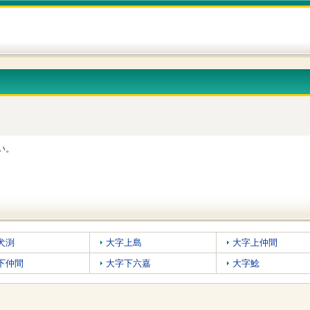
い。
犬渕
大字上島
大字上仲間
下仲間
大字下六嘉
大字鯰