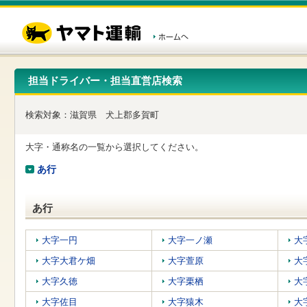
こ
ペ
こ
こ
の
ー
こ
こ
ペ
ジ
か
か
ー
内
ら
ら
ジ
移
ヘ
本
の
動
ッ
文
先
用
ダ
で
担当ドライバー・担当直営店検索
頭
の
ー
す
で
リ
メ
す
ン
ニ
検索対象：
滋賀県
犬上郡多賀町
ク
ュ
で
ー
す
で
大字・通称名の一覧から選択してください。
ヘ
す
ッ
あ行
ダ
ー
メ
あ行
ニ
ュ
ー
大字一円
大字一ノ瀬
大
へ
大字大君ケ畑
大字萱原
大
移
動
大字久徳
大字栗栖
大
し
ま
大字佐目
大字猿木
大