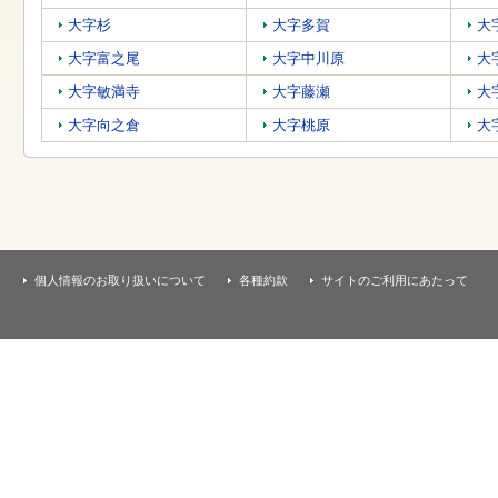
す
本
大字杉
大字多賀
大
文
へ
大字富之尾
大字中川原
大
移
大字敏満寺
大字藤瀬
大
動
し
大字向之倉
大字桃原
大
ま
す
個人情報のお取り扱いについて
各種約款
サイトのご利用にあたって