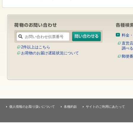
す
本
文
へ
移
動
し
料金
ま
す
直営
2件以上はこちら
調べ
お荷物のお届け遅延状況について
郵便
個人情報のお取り扱いについて
各種約款
サイトのご利用にあたって