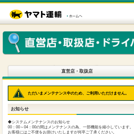
こ
ペ
こ
こ
の
ー
こ
こ
ペ
ジ
か
か
ー
内
ら
ら
ジ
移
ヘ
本
の
動
ッ
文
先
用
ダ
で
頭
の
ー
す
で
リ
メ
す
ン
ニ
ク
ュ
で
ー
す
で
ヘ
す
直営店・取扱店
ッ
ダ
ー
メ
ただいまメンテナンス中のため、ご利用いただけません。
ニ
ュ
ー
お知らせ
へ
移
動
◆システムメンテナンスのお知らせ
し
00：00～04：00の間はメンテナンスの為、一部機能を縮小しています。
ま
お客様にはご不便をお掛けいたしますが何卒ご了承ください。