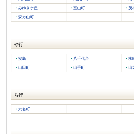
みゆきケ丘
室山町
茂
森カ山町
や行
安島
八千代台
柳
山田町
山手町
山
ら行
六名町