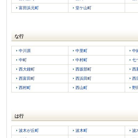
富田浜元町
堂ケ山町
な行
中川原
中里町
中
中町
中村町
七
西大鐘町
西坂部町
西
西富田町
西浜田町
西
西村町
西山町
野
は行
波木が丘町
波木町
波