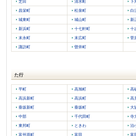
芝田
清水町
下
昌栄町
松泉町
白
城東町
城山町
新
新浜町
十七軒町
十
末永町
末広町
菅
諏訪町
曽井町
た行
平町
高旭町
高
高浜新町
高浜町
高
垂坂新町
垂坂町
大
中部
千代田町
寺
東邦町
ときわ
泊
富州原町
富田
富