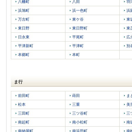
八幡町
八田
羽
浜旭町
浜一色町
浜
万古町
東ケ谷
東
東日野
東日野町
東
日永東
平尾町
広
平津新町
平津町
別
本郷町
本町
ま行
前田町
蒔田
ま
松本
三重
美
三田町
三ツ谷町
三
南起町
南小松町
南
南納屋町
南浜田町
南