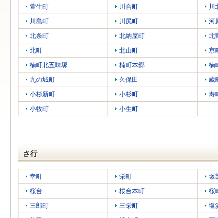
萱生町
川合町
川
川島町
川尻町
河
北条町
北納屋町
北
北町
北山町
京
楠町北五味塚
楠町本郷
楠
九の城町
久保田
蔵
小杉新町
小杉町
寿
小牧町
小生町
さ行
幸町
栄町
坂
桜台
桜台本町
桜
三郎町
三栄町
塩