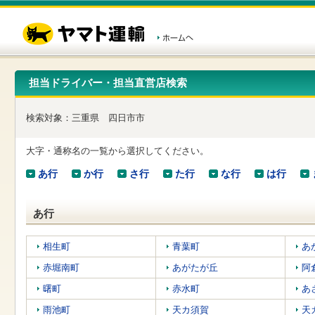
こ
ペ
こ
こ
の
ー
こ
こ
ペ
ジ
か
か
ー
内
ら
ら
ジ
移
ヘ
本
の
動
ッ
文
先
用
ダ
で
担当ドライバー・担当直営店検索
頭
の
ー
す
で
リ
メ
す
ン
ニ
検索対象：
三重県
四日市市
ク
ュ
で
ー
す
で
大字・通称名の一覧から選択してください。
ヘ
す
ッ
あ行
か行
さ行
た行
な行
は行
ダ
ー
メ
あ行
ニ
ュ
ー
相生町
青葉町
あ
へ
赤堀南町
あがたが丘
阿
移
動
曙町
赤水町
あ
し
ま
雨池町
天カ須賀
天