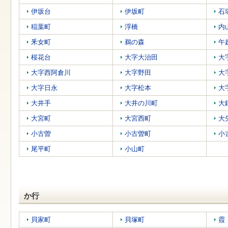
す
本
伊坂台
伊坂町
石
文
へ
稲葉町
浮橋
内
移
釆女町
鵜の森
午
動
し
桜花台
大字大治田
大
ま
す
大字西阿倉川
大字野田
大
大字日永
大字松本
大
大井手
大井の川町
大
大宮町
大宮西町
大
小古曽
小古曽町
小
尾平町
小山町
か行
貝家町
貝塚町
霞