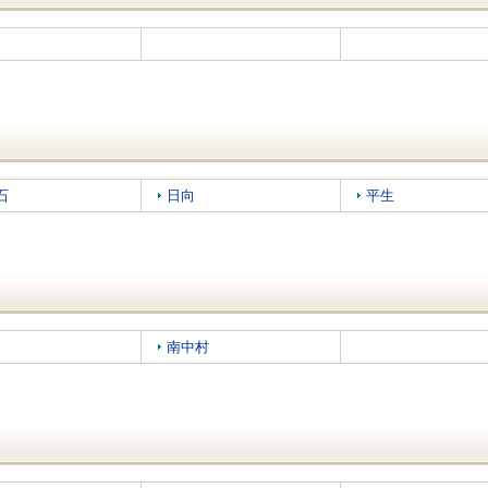
石
日向
平生
南中村