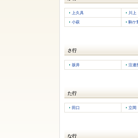
す
本
文
上久具
川上
へ
移
小萩
駒ケ
動
し
ま
す
さ行
坂井
注連
た行
田口
立岡
な行