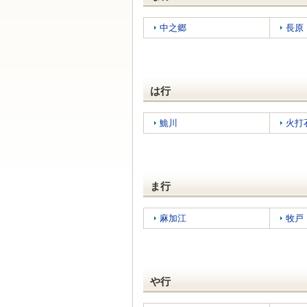
中之郷
長原
は行
鮠川
火打
ま行
麻加江
牧戸
や行