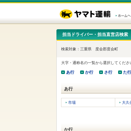
こ
ペ
こ
こ
の
ー
こ
こ
ペ
ジ
か
か
ー
内
ら
ら
ジ
移
ヘ
本
の
動
ッ
文
先
用
ダ
で
担当ドライバー・担当直営店検索
頭
の
ー
す
で
リ
メ
す
ン
ニ
検索対象：
三重県
度会郡度会町
ク
ュ
で
ー
す
で
大字・通称名の一覧から選択してくださ
ヘ
す
ッ
あ行
か行
さ行
た
ダ
ー
メ
あ行
ニ
ュ
ー
市場
大久
へ
移
動
し
ま
か行