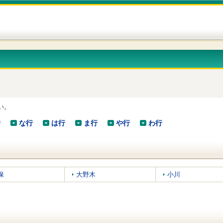
い。
行
な行
は行
ま行
や行
わ行
保
大野木
小川