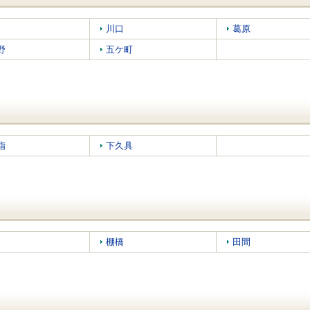
川口
葛原
野
五ケ町
指
下久具
棚橋
田間