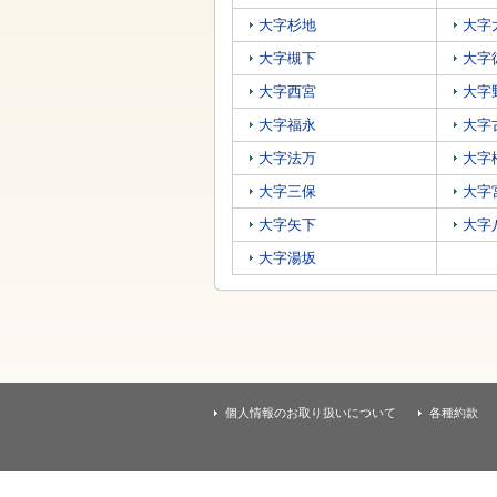
す
本
大字杉地
大字
文
へ
大字槻下
大字
移
大字西宮
大字
動
し
大字福永
大字
ま
す
大字法万
大字
大字三保
大字
大字矢下
大字
大字湯坂
個人情報のお取り扱いについて
各種約款