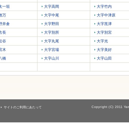
太一垣
大字高岡
大字竹内
徳万
大字中尾
大字中津原
野井倉
大字野田
大字箆津
古長
大字別所
大字別宮
松谷
大字丸尾
大字光
宮木
大字宮場
大字美好
八橋
大字山川
大字山田
Copyright (C) 2011 Yam
サイトのご利用にあたって