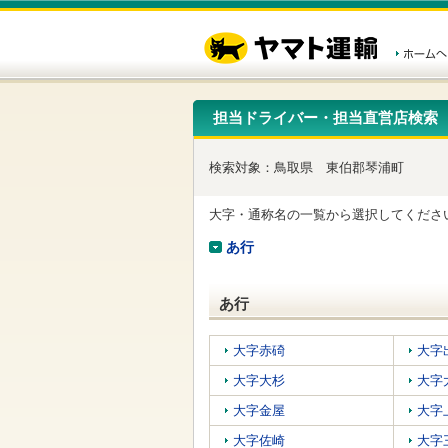
こ
ペ
こ
こ
の
ー
こ
こ
ペ
ジ
か
か
ー
内
ら
ら
ジ
移
ヘ
本
の
動
ッ
文
先
用
ダ
で
担当ドライバー・担当直営店検索
頭
の
ー
す
で
リ
メ
す
ン
ニ
検索対象：
鳥取県
東伯郡琴浦町
ク
ュ
で
ー
す
で
大字・通称名の一覧から選択してくださ
ヘ
す
ッ
あ行
ダ
ー
メ
あ行
ニ
ュ
ー
大字赤碕
大字
へ
大字大杉
大字
移
動
大字金屋
大字
し
ま
大字佐崎
大字