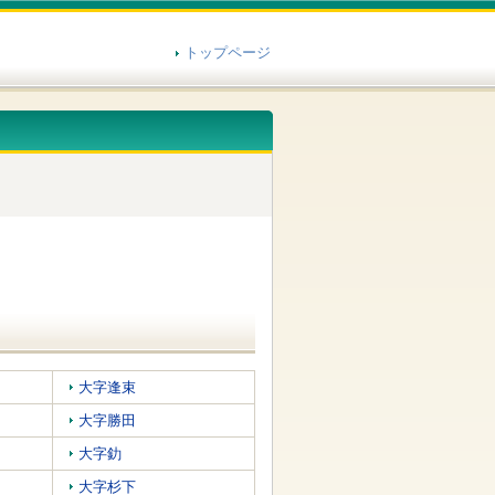
トップページ
大字逢束
大字勝田
大字釛
大字杉下