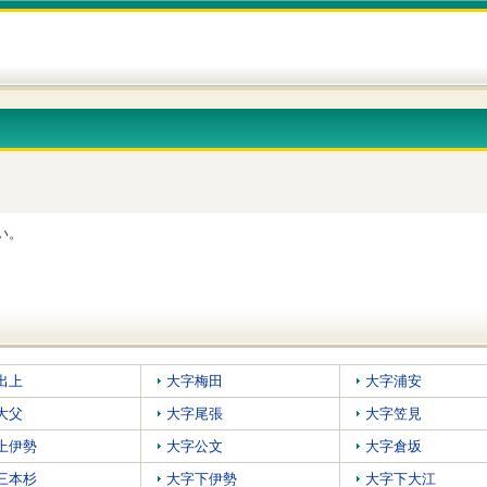
い。
出上
大字梅田
大字浦安
大父
大字尾張
大字笠見
上伊勢
大字公文
大字倉坂
三本杉
大字下伊勢
大字下大江