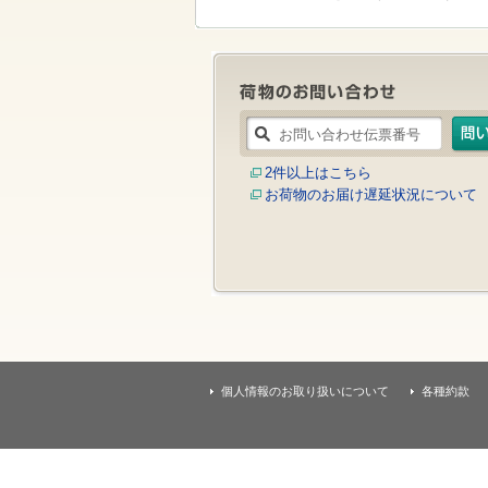
す
本
文
へ
移
動
し
ま
す
2件以上はこちら
お荷物のお届け遅延状況について
個人情報のお取り扱いについて
各種約款