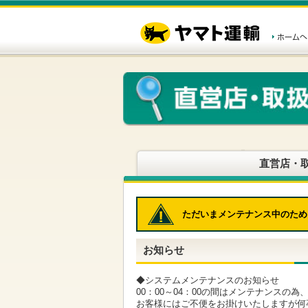
こ
ペ
こ
こ
の
ー
こ
こ
ペ
ジ
か
か
ー
内
ら
ら
ジ
移
ヘ
本
の
動
ッ
文
先
用
ダ
で
頭
の
ー
す
で
リ
メ
す
ン
ニ
ク
ュ
で
ー
す
で
ヘ
す
直営店・
ッ
ダ
ー
メ
ただいまメンテナンス中のため
ニ
ュ
ー
お知らせ
へ
移
動
◆システムメンテナンスのお知らせ
し
00：00～04：00の間はメンテナンスの
ま
お客様にはご不便をお掛けいたしますが何