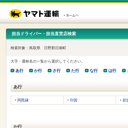
こ
ペ
こ
こ
の
ー
こ
こ
ペ
ジ
か
か
ー
内
ら
ら
ジ
移
ヘ
本
の
動
ッ
文
先
用
ダ
で
担当ドライバー・担当直営店検索
頭
の
ー
す
で
リ
メ
す
ン
ニ
検索対象：
鳥取県
日野郡日南町
ク
ュ
で
ー
す
で
大字・通称名の一覧から選択してください。
ヘ
す
ッ
あ行
か行
さ行
た行
な行
は行
ダ
ー
メ
あ行
ニ
ュ
ー
阿毘縁
印賀
折
へ
移
動
し
ま
か行