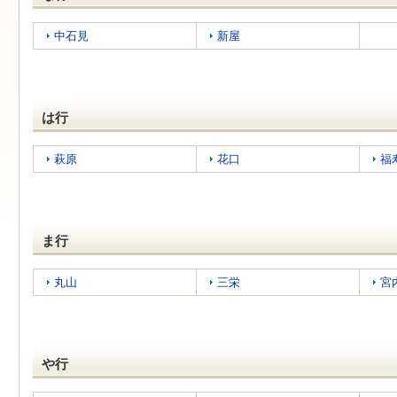
中石見
新屋
は行
萩原
花口
福
ま行
丸山
三栄
宮
や行