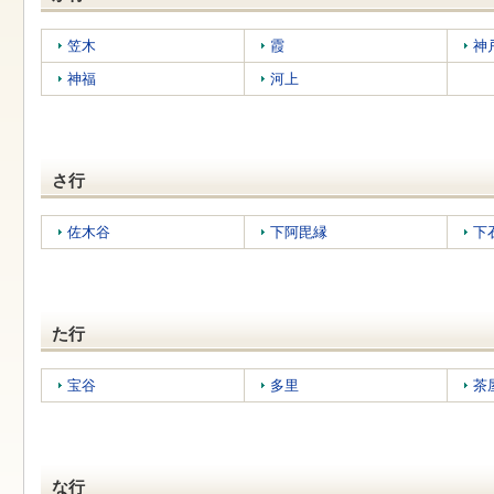
す
本
文
笠木
霞
神
へ
移
神福
河上
動
し
ま
す
さ行
佐木谷
下阿毘縁
下
た行
宝谷
多里
茶
な行