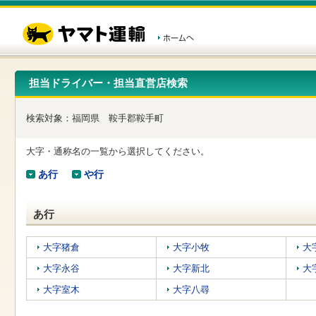
こ
ペ
こ
こ
の
ー
こ
こ
ペ
ジ
か
か
ー
内
ら
ら
ジ
移
ヘ
本
の
動
ッ
文
先
用
ダ
で
担当ドライバー・担当直営店検索
頭
の
ー
す
で
リ
メ
す
ン
ニ
検索対象：
福岡県
鞍手郡鞍手町
ク
ュ
で
ー
す
で
大字・通称名の一覧から選択してください。
ヘ
す
ッ
あ行
や行
ダ
ー
メ
あ行
ニ
ュ
ー
大字猪倉
大字小牧
大
へ
大字永谷
大字新北
大
移
動
大字室木
大字八尋
し
ま