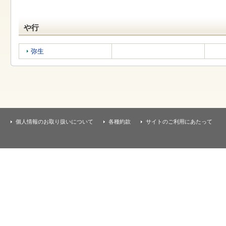
す
本
文
へ
や行
移
動
弥生
し
ま
す
個人情報のお取り扱いについて
各種約款
サイトのご利用にあたって