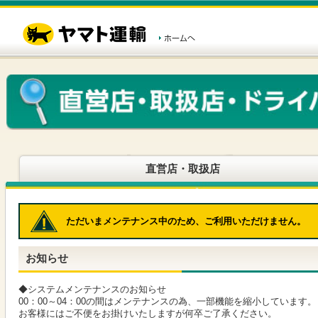
こ
ペ
こ
こ
の
ー
こ
こ
ペ
ジ
か
か
ー
内
ら
ら
ジ
移
ヘ
本
の
動
ッ
文
先
用
ダ
で
頭
の
ー
す
で
リ
メ
す
ン
ニ
ク
ュ
で
ー
す
で
ヘ
す
直営店・取扱店
ッ
ダ
ー
メ
ただいまメンテナンス中のため、ご利用いただけません。
ニ
ュ
ー
お知らせ
へ
移
動
◆システムメンテナンスのお知らせ
し
00：00～04：00の間はメンテナンスの為、一部機能を縮小しています。
ま
お客様にはご不便をお掛けいたしますが何卒ご了承ください。