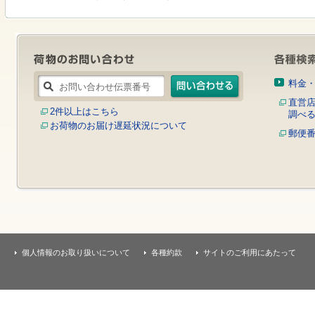
す
本
文
へ
移
動
し
料金
ま
す
直営
2件以上はこちら
調べ
お荷物のお届け遅延状況について
郵便
個人情報のお取り扱いについて
各種約款
サイトのご利用にあたって