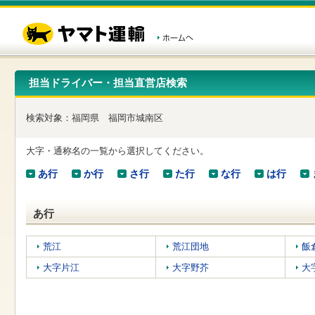
こ
ペ
こ
こ
の
ー
こ
こ
ペ
ジ
か
か
ー
内
ら
ら
ジ
移
ヘ
本
の
動
ッ
文
先
用
ダ
で
担当ドライバー・担当直営店検索
頭
の
ー
す
で
リ
メ
す
ン
ニ
検索対象：
福岡県
福岡市城南区
ク
ュ
で
ー
す
で
大字・通称名の一覧から選択してください。
ヘ
す
ッ
あ行
か行
さ行
た行
な行
は行
ダ
ー
メ
あ行
ニ
ュ
ー
荒江
荒江団地
飯
へ
大字片江
大字野芥
大
移
動
し
ま