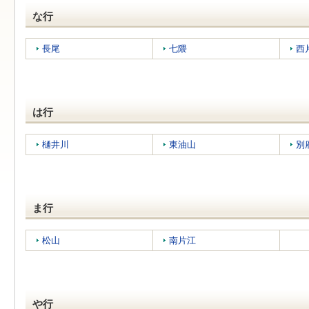
な行
長尾
七隈
西
は行
樋井川
東油山
別
ま行
松山
南片江
や行