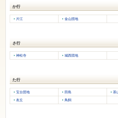
す
本
か行
文
へ
移
片江
金山団地
動
し
ま
す
さ行
神松寺
城西団地
た行
宝台団地
田島
茶
友丘
鳥飼