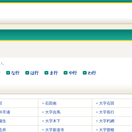
い。
行
な行
は行
ま行
や行
わ行
町
石田南
大字石田
井手浦
大字合馬
大字長行
蒲生
大字木下
大字朽網
志井
大字新道寺
大字曽根