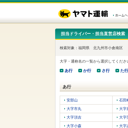
こ
ペ
こ
こ
の
ー
こ
こ
ペ
ジ
か
か
ー
内
ら
ら
ジ
移
ヘ
本
の
動
ッ
文
先
用
ダ
で
担当ドライバー・担当直営店検索
頭
の
ー
す
で
リ
メ
す
ン
ニ
検索対象：
福岡県
北九州市小倉南区
ク
ュ
で
ー
す
で
大字・通称名の一覧から選択してくださ
ヘ
す
ッ
あ行
か行
さ行
た
ダ
ー
メ
あ行
ニ
ュ
ー
安部山
石田
へ
大字市丸
大字
移
動
大字頂吉
大字
し
ま
大字小森
大字