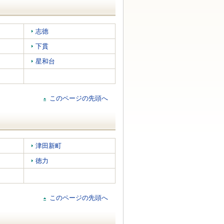
志徳
下貫
星和台
このページの先頭へ
津田新町
徳力
このページの先頭へ