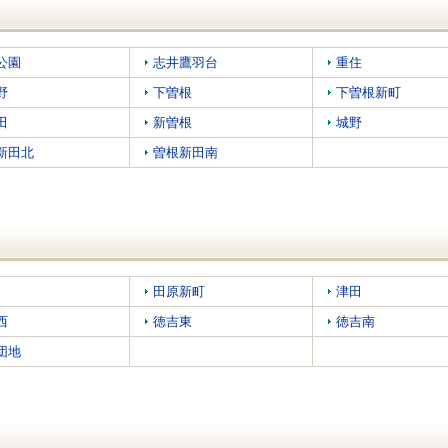
公園
志井鷹羽台
重住
野
下曽根
下曽根新町
田
新曽根
城野
新田北
曽根新田南
田原新町
津田
西
徳吉東
徳吉南
団地