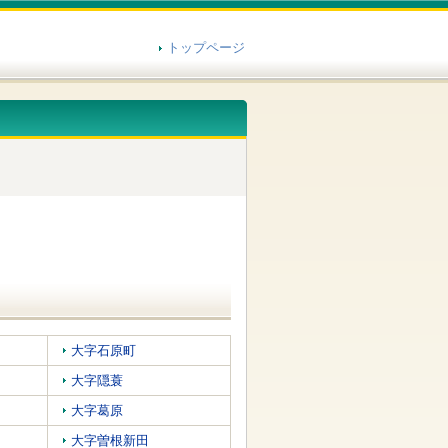
トップページ
大字石原町
大字隠蓑
大字葛原
大字曽根新田