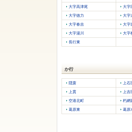
す
本
大字高津尾
大字
文
へ
大字徳力
大字
移
大字春吉
大字
動
し
大字湯川
大字
ま
す
長行東
か行
隠蓑
上石
上貫
上吉
空港北町
朽網
葛原東
葛原