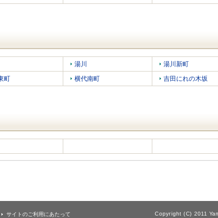
湯川
湯川新町
東町
横代南町
吉田にれの木坂
Copyright (C) 2011 Yam
サイトのご利用にあたって