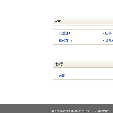
や行
八重洲町
山手
横代葉山
横代
わ行
若園
個人情報のお取り扱いについて
各種約款