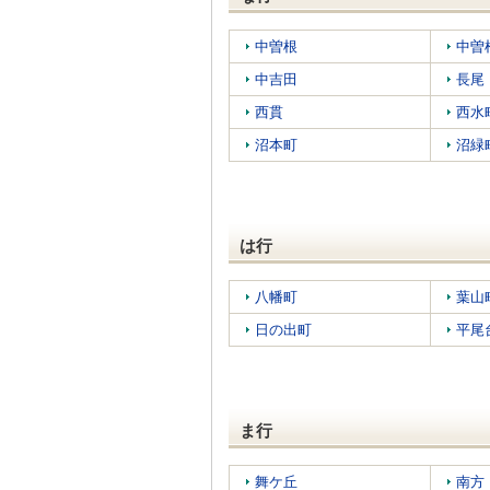
中曽根
中曽
中吉田
長尾
西貫
西水
沼本町
沼緑
は行
八幡町
葉山
日の出町
平尾
ま行
舞ケ丘
南方