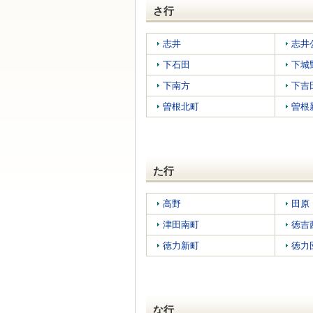
さ行
志井
志井
下石田
下城
下南方
下吉
曽根北町
曽根
た行
高野
田原
津田南町
徳吉
徳力新町
徳力
な行