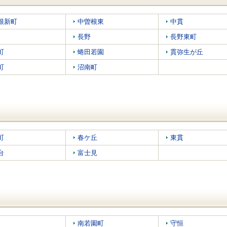
根新町
中曽根東
中貫
長野
長野東町
町
蜷田若園
貫弥生が丘
町
沼南町
町
春ケ丘
東貫
台
富士見
南若園町
守恒