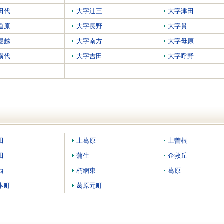
田代
大字辻三
大字津田
道原
大字長野
大字貫
堀越
大字南方
大字母原
横代
大字吉田
大字呼野
田
上葛原
上曽根
田
蒲生
企救丘
西
朽網東
葛原
本町
葛原元町