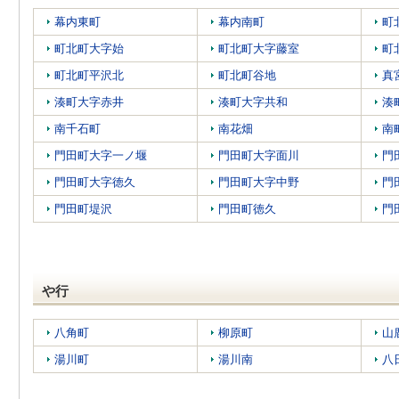
幕内東町
幕内南町
町
町北町大字始
町北町大字藤室
町
町北町平沢北
町北町谷地
真
湊町大字赤井
湊町大字共和
湊
南千石町
南花畑
南
門田町大字一ノ堰
門田町大字面川
門
門田町大字徳久
門田町大字中野
門
門田町堤沢
門田町徳久
門
や行
八角町
柳原町
山
湯川町
湯川南
八