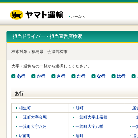
こ
ペ
こ
こ
の
ー
こ
こ
ペ
ジ
か
か
ー
内
ら
ら
ジ
移
ヘ
本
の
動
ッ
文
先
用
ダ
で
担当ドライバー・担当直営店検索
頭
の
ー
す
で
リ
メ
す
ン
ニ
検索対象：
福島県
会津若松市
ク
ュ
で
ー
す
で
大字・通称名の一覧から選択してください。
ヘ
す
ッ
あ行
か行
さ行
た行
な行
は行
ダ
ー
メ
あ行
ニ
ュ
ー
相生町
旭町
居
へ
一箕町大字金堀
一箕町大字上蚕養
一
移
動
一箕町大字八角
一箕町大字八幡
一
し
ま
駅前町
扇町
追