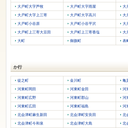
す
本
大戸町大字芦牧
大戸町大字雨屋
大
文
へ
大戸町大字上三寄
大戸町大字高川
大
移
大戸町小谷原
大戸町小谷平沢
大
動
し
大戸町上三寄大豆田
大戸町上三寄香塩
大
ま
す
大町
御旗町
表
か行
徒之町
金川町
亀
河東町岡田
河東町金田
河
河東町広野
河東町郡山
河
河東町広田
河東町福島
河
北会津町麻生新田
北会津町安良田
北
北会津町今和泉
北会津町大島
北