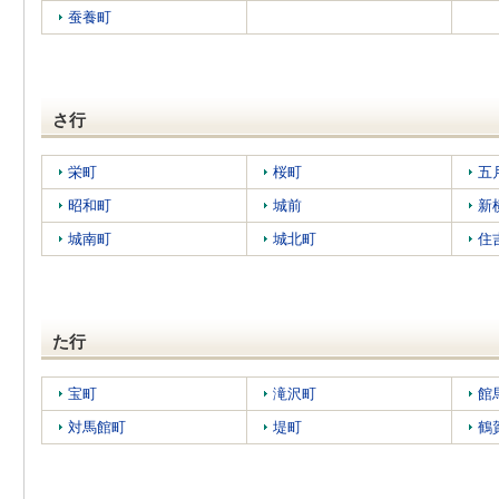
蚕養町
さ行
栄町
桜町
五
昭和町
城前
新
城南町
城北町
住
た行
宝町
滝沢町
館
対馬館町
堤町
鶴