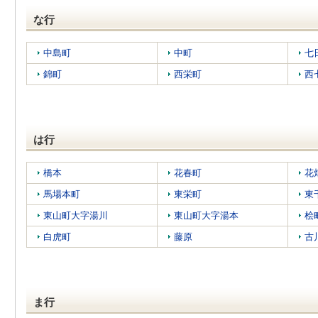
な行
中島町
中町
七
錦町
西栄町
西
は行
橋本
花春町
花
馬場本町
東栄町
東
東山町大字湯川
東山町大字湯本
桧
白虎町
藤原
古
ま行