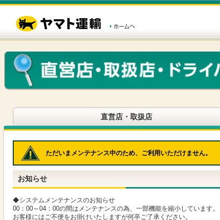
こ
ペ
こ
こ
の
ー
こ
こ
ペ
ジ
か
か
ー
内
ら
ら
ジ
移
ヘ
本
の
動
ッ
文
先
用
ダ
で
頭
の
ー
す
で
リ
メ
す
ン
ニ
ク
ュ
で
ー
す
で
ヘ
す
直営店・取扱店
ッ
ダ
ー
メ
ただいまメンテナンス中のため、ご利用いただけません。
ニ
ュ
ー
お知らせ
へ
移
動
◆システムメンテナンスのお知らせ
し
00：00～04：00の間はメンテナンスの為、一部機能を縮小しています。
ま
お客様にはご不便をお掛けいたしますが何卒ご了承ください。