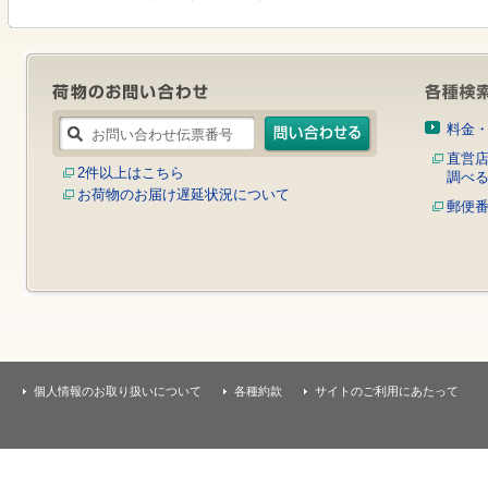
す
本
文
へ
移
動
し
料金
ま
す
直営
2件以上はこちら
調べ
お荷物のお届け遅延状況について
郵便
個人情報のお取り扱いについて
各種約款
サイトのご利用にあたって