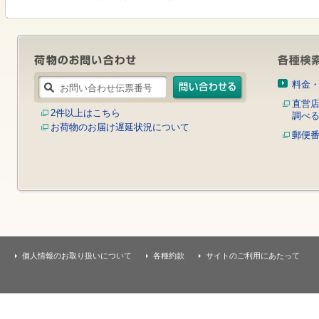
す
本
文
へ
移
動
し
料金
ま
す
直営
2件以上はこちら
調べ
お荷物のお届け遅延状況について
郵便
個人情報のお取り扱いについて
各種約款
サイトのご利用にあたって