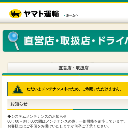
こ
ペ
こ
こ
の
ー
こ
こ
ペ
ジ
か
か
ー
内
ら
ら
ジ
移
ヘ
本
の
動
ッ
文
先
用
ダ
で
頭
の
ー
す
で
リ
メ
す
ン
ニ
ク
ュ
で
ー
す
で
ヘ
す
直営店・取扱店
ッ
ダ
ー
メ
ただいまメンテナンス中のため、ご利用いただけません。
ニ
ュ
ー
お知らせ
へ
移
動
◆システムメンテナンスのお知らせ
し
00：00～04：00の間はメンテナンスの為、一部機能を縮小しています。
ま
お客様にはご不便をお掛けいたしますが何卒ご了承ください。