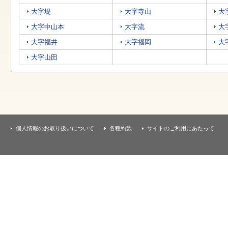
す
本
大字堤
大字寺山
大
文
へ
大字中山本
大字流
大
移
大字福井
大字福岡
大
動
し
大字山田
ま
す
個人情報のお取り扱いについて
各種約款
サイトのご利用にあたって