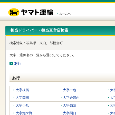
こ
ペ
こ
こ
の
ー
こ
こ
ペ
ジ
か
か
ー
内
ら
ら
ジ
移
ヘ
本
の
動
ッ
文
先
用
ダ
で
担当ドライバー・担当直営店検索
頭
の
ー
す
で
リ
メ
す
ン
ニ
検索対象：
福島県
東白川郡棚倉町
ク
ュ
で
ー
す
で
大字・通称名の一覧から選択してください。
ヘ
す
ッ
あ行
ダ
ー
メ
あ行
ニ
ュ
ー
大字板橋
大字一色
大
へ
大字岡田
大字金沢内
大
移
動
大字小爪
大字強梨
大
し
ま
大字瀬ケ野
大字関口
大