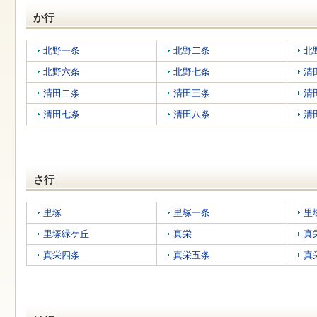
す
本
か行
文
へ
移
北野一条
北野二条
北
動
北野六条
北野七条
清
し
ま
清田二条
清田三条
清
す
清田七条
清田八条
清
さ行
里塚
里塚一条
里
里塚緑ケ丘
真栄
真
真栄四条
真栄五条
真