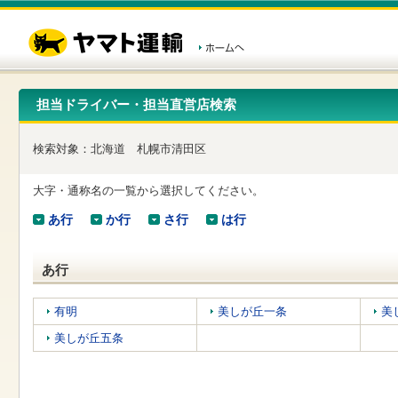
こ
ペ
こ
こ
の
ー
こ
こ
ペ
ジ
か
か
ー
内
ら
ら
ジ
移
ヘ
本
の
動
ッ
文
先
用
ダ
で
担当ドライバー・担当直営店検索
頭
の
ー
す
で
リ
メ
す
ン
ニ
検索対象：
北海道
札幌市清田区
ク
ュ
で
ー
す
で
大字・通称名の一覧から選択してください。
ヘ
す
ッ
あ行
か行
さ行
は行
ダ
ー
メ
あ行
ニ
ュ
ー
有明
美しが丘一条
美
へ
美しが丘五条
移
動
し
ま