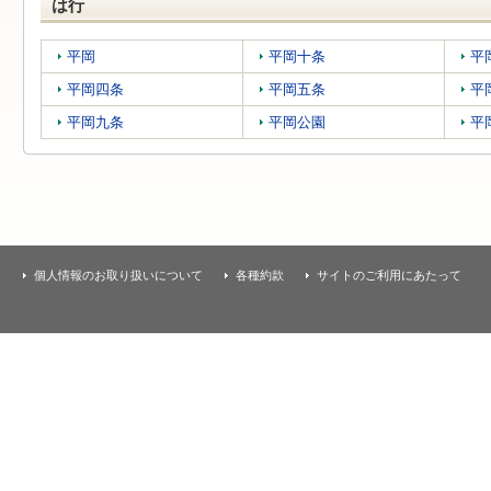
は行
平岡
平岡十条
平
平岡四条
平岡五条
平
平岡九条
平岡公園
平
個人情報のお取り扱いについて
各種約款
サイトのご利用にあたって