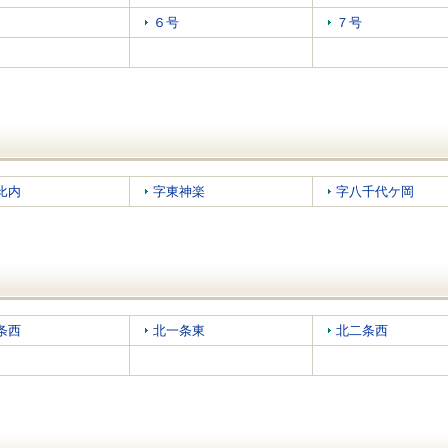
６号
７号
比内
字東神楽
字八千代ケ岡
条西
北一条東
北二条西