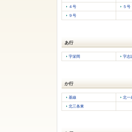
す
本
４号
５号
文
へ
９号
移
動
し
ま
す
あ行
字栄岡
字志
か行
基線
北一
北三条東