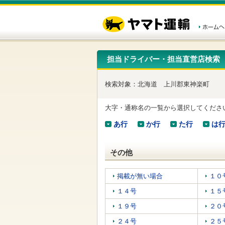
こ
ペ
こ
こ
の
ー
こ
こ
ペ
ジ
か
か
ー
内
ら
ら
ジ
移
ヘ
本
の
動
ッ
文
先
用
ダ
で
担当ドライバー・担当直営店検索
頭
の
ー
す
で
リ
メ
す
ン
ニ
検索対象：
北海道
上川郡東神楽町
ク
ュ
で
ー
す
で
大字・通称名の一覧から選択してくださ
ヘ
す
ッ
あ行
か行
た行
は
ダ
ー
メ
その他
ニ
ュ
ー
掲載が無い場合
１０
へ
１４号
１５
移
動
１９号
２０
し
ま
２４号
２５