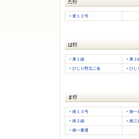
た行
第１２号
は行
東１線
東２
ひじり野北二条
ひじ
ま行
南１３号
南一
南２線
南三
南一番通