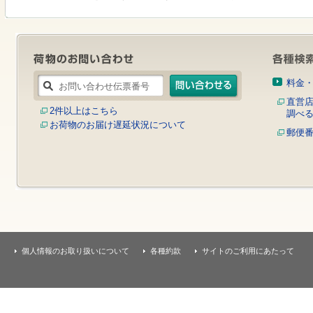
す
本
文
へ
移
動
し
料金
ま
す
直営
2件以上はこちら
調べ
お荷物のお届け遅延状況について
郵便
個人情報のお取り扱いについて
各種約款
サイトのご利用にあたって