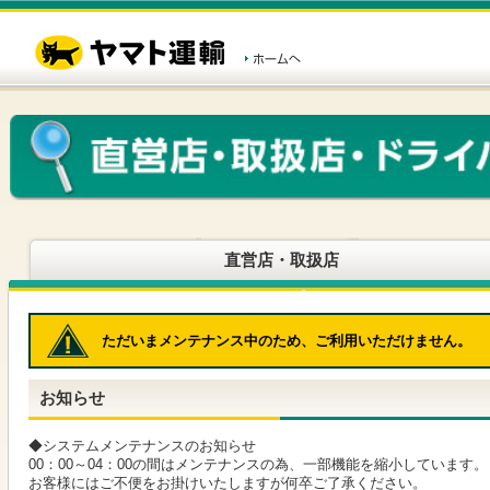
こ
ペ
こ
こ
の
ー
こ
こ
ペ
ジ
か
か
ー
内
ら
ら
ジ
移
ヘ
本
の
動
ッ
文
先
用
ダ
で
頭
の
ー
す
で
リ
メ
す
ン
ニ
ク
ュ
で
ー
す
で
ヘ
す
直営店・取扱店
ッ
ダ
ー
メ
ただいまメンテナンス中のため、ご利用いただけません。
ニ
ュ
ー
お知らせ
へ
移
動
◆システムメンテナンスのお知らせ
し
00：00～04：00の間はメンテナンスの為、一部機能を縮小しています。
ま
お客様にはご不便をお掛けいたしますが何卒ご了承ください。