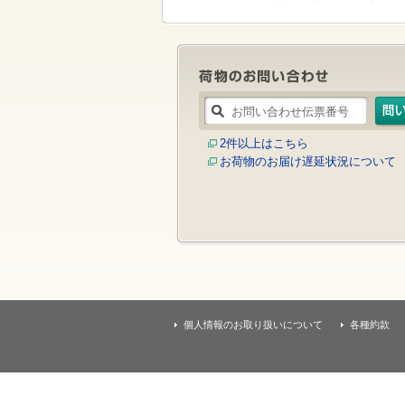
す
本
文
へ
移
動
し
ま
す
2件以上はこちら
お荷物のお届け遅延状況について
個人情報のお取り扱いについて
各種約款