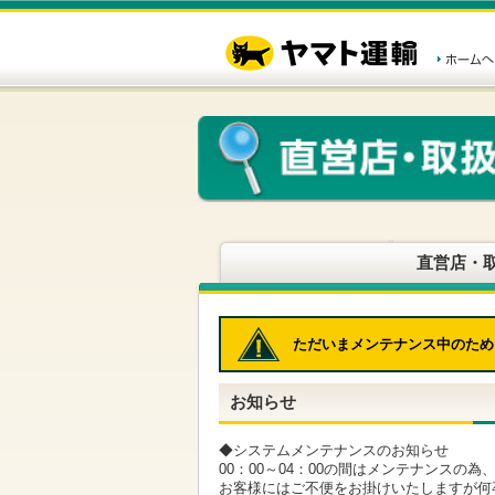
こ
ペ
こ
こ
の
ー
こ
こ
ペ
ジ
か
か
ー
内
ら
ら
ジ
移
ヘ
本
の
動
ッ
文
先
用
ダ
で
頭
の
ー
す
で
リ
メ
す
ン
ニ
ク
ュ
で
ー
す
で
ヘ
す
直営店・
ッ
ダ
ー
メ
ただいまメンテナンス中のため
ニ
ュ
ー
お知らせ
へ
移
動
◆システムメンテナンスのお知らせ
し
00：00～04：00の間はメンテナンスの
ま
お客様にはご不便をお掛けいたしますが何