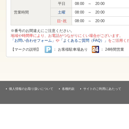
す
平日
08:00 ～ 20:00
本
文
営業時間
土曜
08:00 ～ 20:00
へ
移
日･祝
08:00 ～ 20:00
動
し
※番号のお間違えにご注意ください。
ま
地域や時間帯により、お電話がつながりにくい場合がございます。
す
「お問い合わせフォーム」
や
「よくあるご質問（FAQ）」
をご活用く
【マークの説明】
： お客様駐車場あり
： 24時間営業
個人情報のお取り扱いについて
各種約款
サイトのご利用にあたって