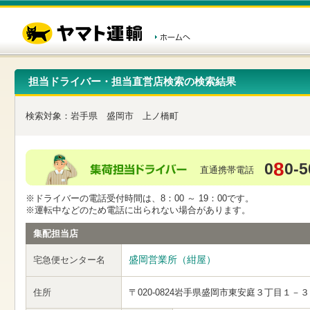
こ
ペ
こ
こ
の
ー
こ
こ
ペ
ジ
か
か
ー
内
ら
ら
ジ
移
ヘ
本
の
動
ッ
文
先
用
ダ
で
担当ドライバー・担当直営店検索の検索結果
頭
の
ー
す
で
リ
メ
す
ン
ニ
検索対象：
岩手県
盛岡市
上ノ橋町
ク
ュ
で
ー
す
で
ヘ
す
8
0
0-5
ッ
直通携帯電話
ダ
ー
※ドライバーの電話受付時間は、8：00 ～ 19：00です。
メ
※運転中などのため電話に出られない場合があります。
ニ
ュ
集配担当店
ー
へ
盛岡営業所（紺屋）
宅急便センター名
移
動
し
住所
〒020-0824
岩手県盛岡市東安庭３丁目１－３
ま