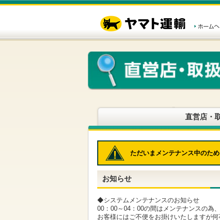
こ
ペ
こ
こ
の
ー
こ
こ
ペ
ジ
か
か
ー
内
ら
ら
ジ
移
ヘ
本
の
動
ッ
文
先
用
ダ
で
頭
の
ー
す
で
リ
メ
す
ン
ニ
ク
ュ
で
ー
す
で
ヘ
す
直営店・
ッ
ダ
ー
メ
ただいまメンテナンス中のため
ニ
ュ
ー
お知らせ
へ
移
動
◆システムメンテナンスのお知らせ
し
00：00～04：00の間はメンテナンスの
ま
お客様にはご不便をお掛けいたしますが何