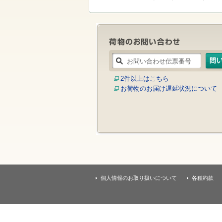
す
本
文
へ
移
動
し
ま
す
2件以上はこちら
お荷物のお届け遅延状況について
個人情報のお取り扱いについて
各種約款