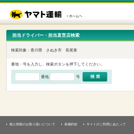
こ
ペ
こ
こ
の
ー
こ
こ
ペ
ジ
か
か
ー
内
ら
ら
ジ
移
ヘ
本
の
動
ッ
文
先
用
ダ
で
担当ドライバー・担当直営店検索
頭
の
ー
す
で
リ
メ
す
ン
ニ
検索対象：
香川県
さぬき市
長尾東
ク
ュ
で
ー
す
で
番地・号を入力し、検索ボタンを押下してください。
ヘ
す
ッ
番地
号
ダ
ー
メ
ニ
ュ
ー
へ
移
動
し
個人情報のお取り扱いについて
各種約款
サイトのご利用にあたって
ま