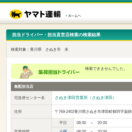
こ
ペ
こ
こ
の
ー
こ
こ
ペ
ジ
か
か
ー
内
ら
ら
ジ
移
ヘ
本
の
動
ッ
文
先
用
ダ
で
担当ドライバー・担当直営店検索の検索結果
頭
の
ー
す
で
リ
メ
す
ン
ニ
検索対象：
香川県
さぬき市
末
ク
ュ
で
ー
す
で
ヘ
す
検索できませんでした。
ッ
ダ
ー
集配担当店
メ
ニ
ュ
さぬき津田営業所（さぬき津田）
宅急便センター名
ー
へ
住所
〒769-2402
香川県さぬき市津田町鶴羽字薬師
移
動
し
平日
08:00 ～ 20:00
ま
営業時間
土曜
08:00 ～ 20:00