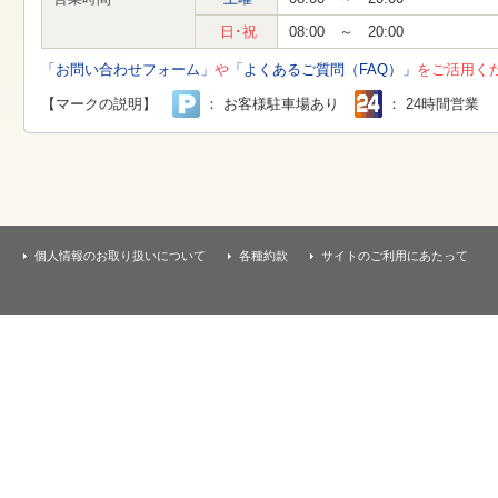
す
本
日･祝
08:00 ～ 20:00
文
へ
「お問い合わせフォーム」
や
「よくあるご質問（FAQ）」
をご活用く
移
動
【マークの説明】
： お客様駐車場あり
： 24時間営業
し
ま
す
個人情報のお取り扱いについて
各種約款
サイトのご利用にあたって