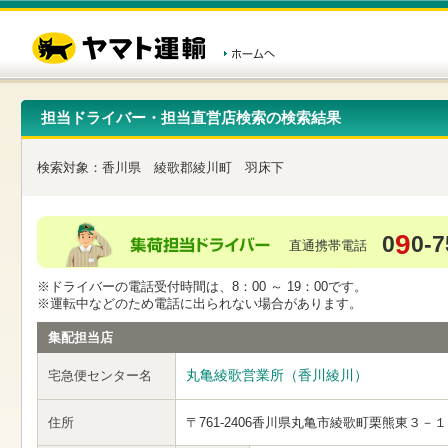
こ
ペ
こ
こ
の
ー
こ
こ
ペ
ジ
か
か
ー
内
ら
ら
ジ
移
ヘ
本
の
動
ッ
文
先
用
ダ
で
担当ドライバー・担当直営店検索の検索結果
頭
の
ー
す
で
リ
メ
す
ン
ニ
検索対象：
香川県
綾歌郡綾川町
羽床下
ク
ュ
で
ー
す
で
ヘ
す
9
0
0-7
ッ
直通携帯電話
ダ
ー
※ドライバーの電話受付時間は、8：00 ～ 19：00です。
メ
※運転中などのため電話に出られない場合があります。
ニ
ュ
集配担当店
ー
へ
丸亀綾歌営業所（香川綾川）
宅急便センター名
移
動
し
住所
〒761-2406
香川県丸亀市綾歌町栗熊東３－１
ま