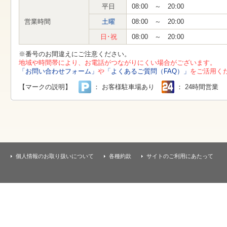
す
平日
08:00 ～ 20:00
本
文
営業時間
土曜
08:00 ～ 20:00
へ
移
日･祝
08:00 ～ 20:00
動
し
※番号のお間違えにご注意ください。
ま
地域や時間帯により、お電話がつながりにくい場合がございます。
す
「お問い合わせフォーム」
や
「よくあるご質問（FAQ）」
をご活用く
【マークの説明】
： お客様駐車場あり
： 24時間営業
個人情報のお取り扱いについて
各種約款
サイトのご利用にあたって