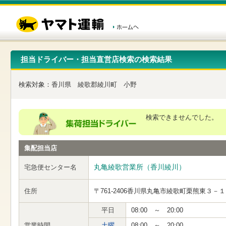
こ
ペ
こ
こ
の
ー
こ
こ
ペ
ジ
か
か
ー
内
ら
ら
ジ
移
ヘ
本
の
動
ッ
文
先
用
ダ
で
担当ドライバー・担当直営店検索の検索結果
頭
の
ー
す
で
リ
メ
す
ン
ニ
検索対象：
香川県
綾歌郡綾川町
小野
ク
ュ
で
ー
す
で
ヘ
す
検索できませんでした。
ッ
ダ
ー
集配担当店
メ
ニ
ュ
丸亀綾歌営業所（香川綾川）
宅急便センター名
ー
へ
住所
〒761-2406
香川県丸亀市綾歌町栗熊東３－１
移
動
し
平日
08:00 ～ 20:00
ま
営業時間
土曜
08:00 ～ 20:00