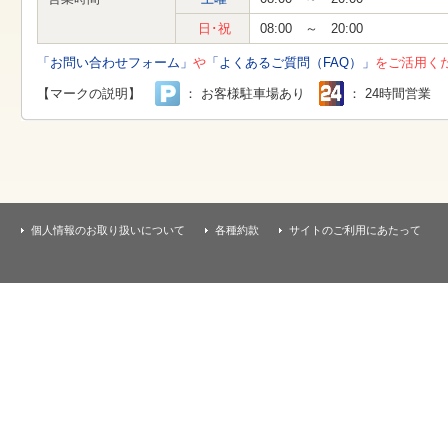
す
本
日･祝
08:00 ～ 20:00
文
へ
「お問い合わせフォーム」
や
「よくあるご質問（FAQ）」
をご活用く
移
動
【マークの説明】
： お客様駐車場あり
： 24時間営業
し
ま
す
個人情報のお取り扱いについて
各種約款
サイトのご利用にあたって