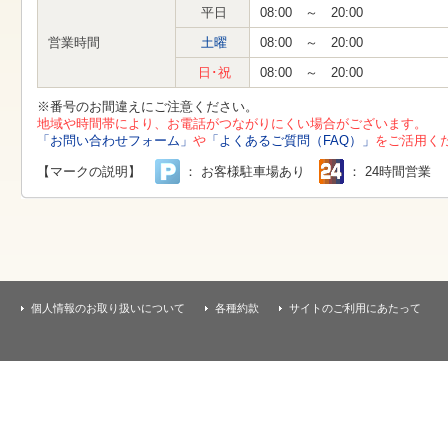
す
平日
08:00 ～ 20:00
本
文
営業時間
土曜
08:00 ～ 20:00
へ
移
日･祝
08:00 ～ 20:00
動
し
※番号のお間違えにご注意ください。
ま
地域や時間帯により、お電話がつながりにくい場合がございます。
す
「お問い合わせフォーム」
や
「よくあるご質問（FAQ）」
をご活用く
【マークの説明】
： お客様駐車場あり
： 24時間営業
個人情報のお取り扱いについて
各種約款
サイトのご利用にあたって