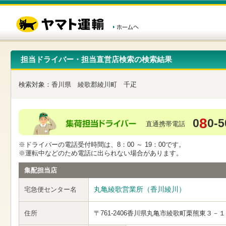
こ
ペ
こ
こ
の
ー
こ
こ
ペ
ジ
か
か
ー
内
ら
ら
ジ
移
ヘ
本
の
動
ッ
文
先
用
ダ
で
担当ドライバー・担当直営店検索の検索結果
頭
の
ー
す
で
リ
メ
す
ン
ニ
検索対象：
香川県
綾歌郡綾川町
千疋
ク
ュ
で
ー
す
で
ヘ
す
8
0
0-5
ッ
直通携帯電話
ダ
ー
※ドライバーの電話受付時間は、8：00 ～ 19：00です。
メ
※運転中などのため電話に出られない場合があります。
ニ
ュ
集配担当店
ー
へ
丸亀綾歌営業所（香川綾川）
宅急便センター名
移
動
し
住所
〒761-2406
香川県丸亀市綾歌町栗熊東３－１
ま