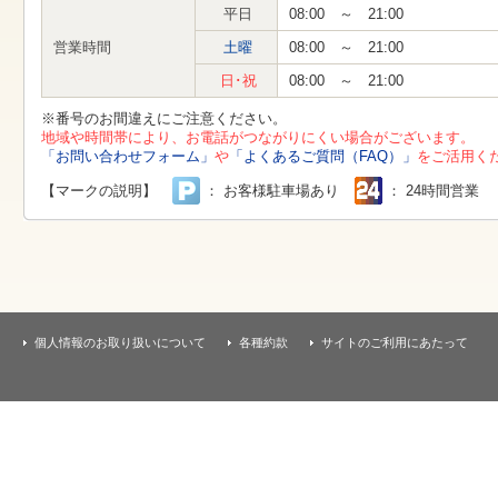
す
平日
08:00 ～ 21:00
本
文
営業時間
土曜
08:00 ～ 21:00
へ
移
日･祝
08:00 ～ 21:00
動
し
※番号のお間違えにご注意ください。
ま
地域や時間帯により、お電話がつながりにくい場合がございます。
す
「お問い合わせフォーム」
や
「よくあるご質問（FAQ）」
をご活用く
【マークの説明】
： お客様駐車場あり
： 24時間営業
個人情報のお取り扱いについて
各種約款
サイトのご利用にあたって