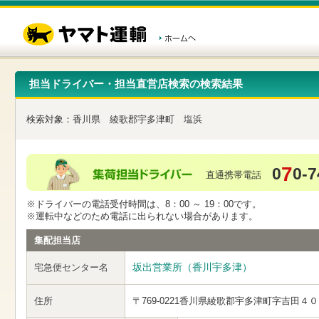
こ
ペ
こ
こ
の
ー
こ
こ
ペ
ジ
か
か
ー
内
ら
ら
ジ
移
ヘ
本
の
動
ッ
文
先
用
ダ
で
担当ドライバー・担当直営店検索の検索結果
頭
の
ー
す
で
リ
メ
す
ン
ニ
検索対象：
香川県
綾歌郡宇多津町
塩浜
ク
ュ
で
ー
す
で
ヘ
す
7
0
0-7
ッ
直通携帯電話
ダ
ー
※ドライバーの電話受付時間は、8：00 ～ 19：00です。
メ
※運転中などのため電話に出られない場合があります。
ニ
ュ
集配担当店
ー
へ
坂出営業所（香川宇多津）
宅急便センター名
移
動
し
住所
〒769-0221
香川県綾歌郡宇多津町字吉田４０
ま