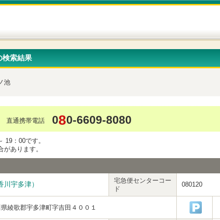
の検索結果
ノ池
8
0
0-6609-8080
直通携帯電話
 19：00です。
合があります。
宅急便センターコー
香川宇多津）
080120
ド
川県綾歌郡宇多津町字吉田４００１