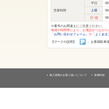
す
平日
08
本
文
営業時間
土曜
08
へ
移
日･祝
08
動
し
※番号のお間違えにご注意ください。
ま
地域や時間帯により、お電話がつながり
す
「お問い合わせフォーム」
や
「よくある
【マークの説明】
： お客様駐車
個人情報のお取り扱いについて
各種約款