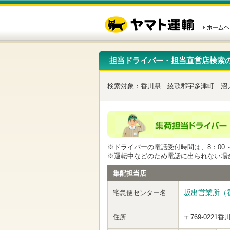
こ
ペ
こ
こ
の
ー
こ
こ
ペ
ジ
か
か
ー
内
ら
ら
ジ
移
ヘ
本
の
動
ッ
文
先
用
ダ
で
担当ドライバー・担当直営店検索
頭
の
ー
す
で
リ
メ
す
ン
ニ
検索対象：
香川県
綾歌郡宇多津町
沼
ク
ュ
で
ー
す
で
ヘ
す
ッ
ダ
ー
※ドライバーの電話受付時間は、8：00 ～
メ
※運転中などのため電話に出られない場
ニ
ュ
集配担当店
ー
へ
坂出営業所（
宅急便センター名
移
動
し
住所
〒769-0221
香
ま