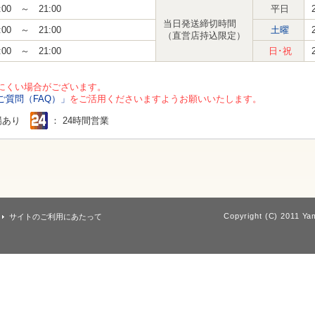
:00 ～ 21:00
平日
当日発送締切時間
:00 ～ 21:00
土曜
（直営店持込限定）
:00 ～ 21:00
日･祝
にくい場合がございます。
ご質問（FAQ）」
をご活用くださいますようお願いいたします。
場あり
： 24時間営業
Copyright (C) 2011 Yam
サイトのご利用にあたって