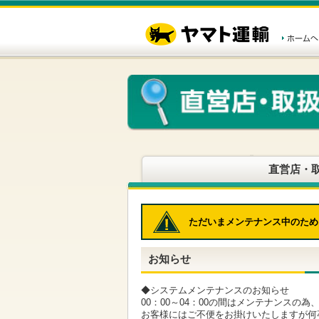
こ
ペ
こ
こ
の
ー
こ
こ
ペ
ジ
か
か
ー
内
ら
ら
ジ
移
ヘ
本
の
動
ッ
文
先
用
ダ
で
頭
の
ー
す
で
リ
メ
す
ン
ニ
ク
ュ
で
ー
す
で
ヘ
す
直営店・
ッ
ダ
ー
メ
ただいまメンテナンス中のため
ニ
ュ
ー
お知らせ
へ
移
動
◆システムメンテナンスのお知らせ
し
00：00～04：00の間はメンテナンスの
ま
お客様にはご不便をお掛けいたしますが何