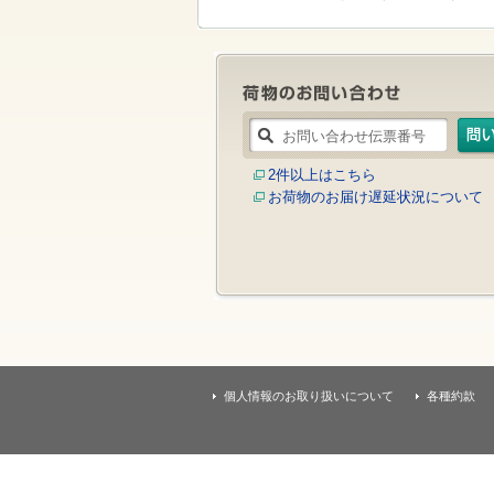
す
本
文
へ
移
動
し
ま
す
2件以上はこちら
お荷物のお届け遅延状況について
個人情報のお取り扱いについて
各種約款