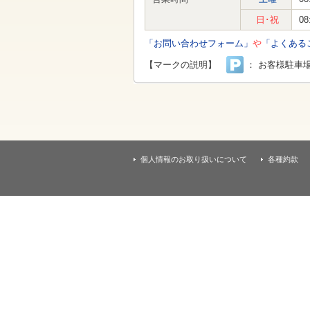
す
本
日･祝
08
文
へ
「お問い合わせフォーム」
や
「よくある
移
動
【マークの説明】
： お客様駐車
し
ま
す
個人情報のお取り扱いについて
各種約款