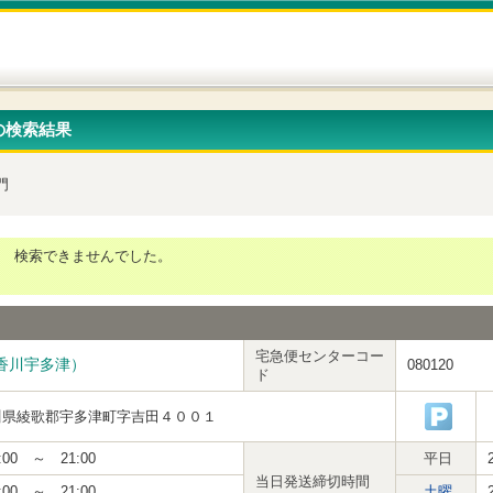
の検索結果
門
検索できませんでした。
宅急便センターコー
香川宇多津）
080120
ド
川県綾歌郡宇多津町字吉田４００１
:00 ～ 21:00
平日
当日発送締切時間
:00 ～ 21:00
土曜