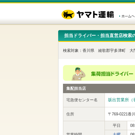
こ
ペ
こ
こ
の
ー
こ
こ
ペ
ジ
か
か
ー
内
ら
ら
ジ
移
ヘ
本
の
動
ッ
文
先
用
ダ
で
担当ドライバー・担当直営店検索
頭
の
ー
す
で
リ
メ
す
ン
ニ
検索対象：
香川県
綾歌郡宇多津町
大
ク
ュ
で
ー
す
で
ヘ
す
ッ
ダ
ー
集配担当店
メ
ニ
ュ
坂出営業所（
宅急便センター名
ー
へ
住所
〒769-0221
香
移
動
し
平日
08
ま
営業時間
土曜
08