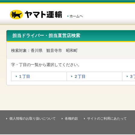
こ
ペ
こ
こ
の
ー
こ
こ
ペ
ジ
か
か
ー
内
ら
ら
ジ
移
ヘ
本
の
動
ッ
文
先
用
ダ
で
担当ドライバー・担当直営店検索
頭
の
ー
す
で
リ
メ
す
ン
ニ
検索対象：
香川県
観音寺市
昭和町
ク
ュ
で
ー
す
で
字・丁目の一覧から選択してください。
ヘ
す
ッ
１丁目
２丁目
３
ダ
ー
メ
ニ
ュ
ー
へ
移
個人情報のお取り扱いについて
各種約款
サイトのご利用にあたって
動
し
ま