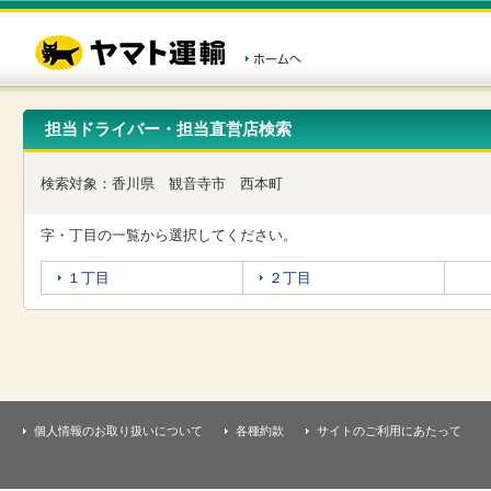
こ
ペ
こ
こ
の
ー
こ
こ
ペ
ジ
か
か
ー
内
ら
ら
ジ
移
ヘ
本
の
動
ッ
文
先
用
ダ
で
担当ドライバー・担当直営店検索
頭
の
ー
す
で
リ
メ
す
ン
ニ
検索対象：
香川県
観音寺市
西本町
ク
ュ
で
ー
す
で
字・丁目の一覧から選択してください。
ヘ
す
ッ
１丁目
２丁目
ダ
ー
メ
ニ
ュ
ー
へ
移
個人情報のお取り扱いについて
各種約款
サイトのご利用にあたって
動
し
ま