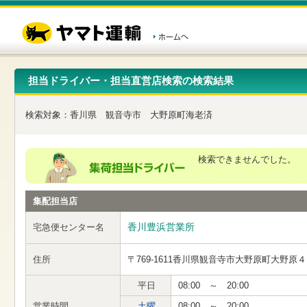
こ
ペ
こ
こ
の
ー
こ
こ
ペ
ジ
か
か
ー
内
ら
ら
ジ
移
ヘ
本
の
動
ッ
文
先
用
ダ
で
担当ドライバー・担当直営店検索の検索結果
頭
の
ー
す
で
リ
メ
す
ン
ニ
検索対象：
香川県
観音寺市
大野原町海老済
ク
ュ
で
ー
す
で
ヘ
す
検索できませんでした。
ッ
ダ
ー
集配担当店
メ
ニ
ュ
香川豊浜営業所
宅急便センター名
ー
へ
住所
〒769-1611
香川県観音寺市大野原町大野原４
移
動
し
平日
08:00 ～ 20:00
ま
営業時間
土曜
08:00 ～ 20:00