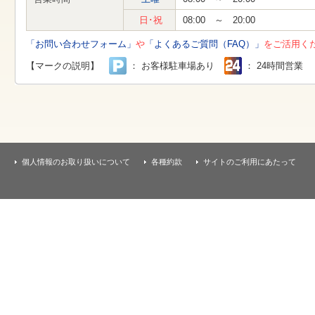
す
本
日･祝
08:00 ～ 20:00
文
へ
「お問い合わせフォーム」
や
「よくあるご質問（FAQ）」
をご活用く
移
動
【マークの説明】
： お客様駐車場あり
： 24時間営業
し
ま
す
個人情報のお取り扱いについて
各種約款
サイトのご利用にあたって