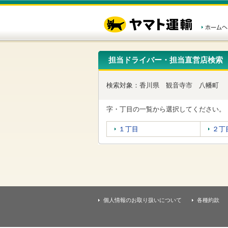
こ
ペ
こ
こ
の
ー
こ
こ
ペ
ジ
か
か
ー
内
ら
ら
ジ
移
ヘ
本
の
動
ッ
文
先
用
ダ
で
担当ドライバー・担当直営店検索
頭
の
ー
す
で
リ
メ
す
ン
ニ
検索対象：
香川県
観音寺市
八幡町
ク
ュ
で
ー
す
で
字・丁目の一覧から選択してください。
ヘ
す
ッ
１丁目
２丁
ダ
ー
メ
ニ
ュ
ー
へ
移
個人情報のお取り扱いについて
各種約款
動
し
ま