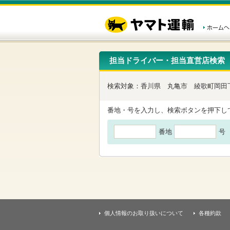
こ
ペ
こ
こ
の
ー
こ
こ
ペ
ジ
か
か
ー
内
ら
ら
ジ
移
ヘ
本
の
動
ッ
文
先
用
ダ
で
担当ドライバー・担当直営店検索
頭
の
ー
す
で
リ
メ
す
ン
ニ
検索対象：
香川県
丸亀市
綾歌町岡田
ク
ュ
で
ー
す
で
番地・号を入力し、検索ボタンを押下し
ヘ
す
ッ
番地
号
ダ
ー
メ
ニ
ュ
ー
へ
移
動
し
個人情報のお取り扱いについて
各種約款
ま