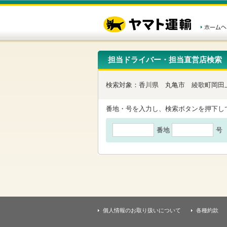
こ
ペ
こ
こ
の
ー
こ
こ
ペ
ジ
か
か
ー
内
ら
ら
ジ
移
ヘ
本
の
動
ッ
文
先
用
ダ
で
担当ドライバー・担当直営店検索
頭
の
ー
す
で
リ
メ
す
ン
ニ
検索対象：
香川県
丸亀市
綾歌町岡田
ク
ュ
で
ー
す
で
番地・号を入力し、検索ボタンを押下し
ヘ
す
ッ
番地
号
ダ
ー
メ
ニ
ュ
ー
へ
移
動
し
個人情報のお取り扱いについて
各種約款
ま