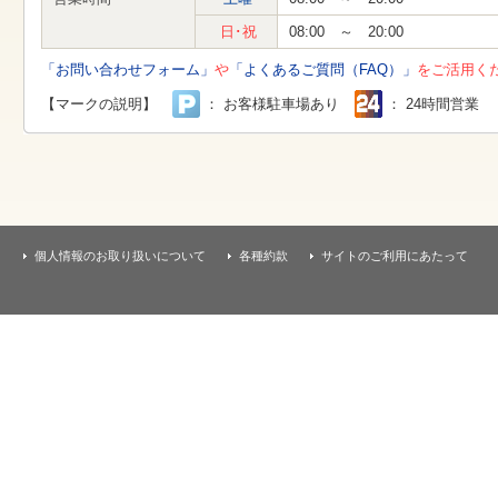
す
本
日･祝
08:00 ～ 20:00
文
へ
「お問い合わせフォーム」
や
「よくあるご質問（FAQ）」
をご活用く
移
動
【マークの説明】
： お客様駐車場あり
： 24時間営業
し
ま
す
個人情報のお取り扱いについて
各種約款
サイトのご利用にあたって