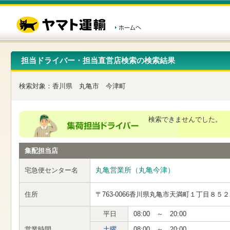
こ
ペ
こ
こ
の
ー
こ
こ
ペ
ジ
か
か
ー
内
ら
ら
ジ
移
ヘ
本
の
動
ッ
文
先
用
ダ
で
担当ドライバー・担当直営店検索の検索結果
頭
の
ー
す
で
リ
メ
す
ン
ニ
検索対象：
香川県
丸亀市
今津町
ク
ュ
で
ー
す
で
ヘ
す
検索できませんでした。
ッ
ダ
ー
集配担当店
メ
ニ
ュ
丸亀営業所（丸亀今津）
宅急便センター名
ー
へ
住所
〒763-0066
香川県丸亀市天満町１丁目８５２
移
動
し
平日
08:00 ～ 20:00
ま
営業時間
土曜
08:00 ～ 20:00