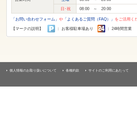
す
本
日･祝
08:00 ～ 20:00
文
へ
「お問い合わせフォーム」
や
「よくあるご質問（FAQ）」
をご活用く
移
動
【マークの説明】
： お客様駐車場あり
： 24時間営業
し
ま
す
個人情報のお取り扱いについて
各種約款
サイトのご利用にあたって