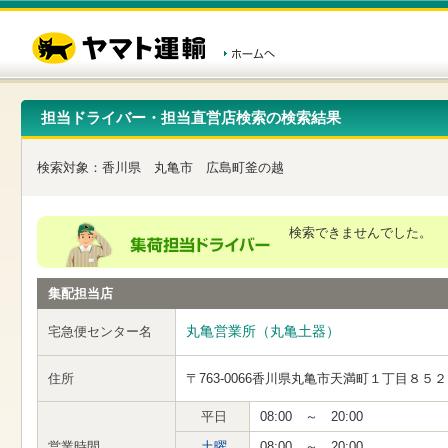
こ
ペ
こ
こ
の
ー
こ
こ
ペ
ジ
か
か
ー
内
ら
ら
ジ
移
ヘ
本
の
動
ッ
文
先
用
ダ
で
担当ドライバー・担当直営店検索の検索結果
頭
の
ー
す
で
リ
メ
す
ン
ニ
検索対象：
香川県
丸亀市
広島町釜の越
ク
ュ
で
ー
す
で
ヘ
す
検索できませんでした。
ッ
ダ
ー
集配担当店
メ
ニ
ュ
丸亀営業所（丸亀土器）
宅急便センター名
ー
へ
住所
〒763-0066
香川県丸亀市天満町１丁目８５２
移
動
し
平日
08:00 ～ 20:00
ま
営業時間
土曜
08:00 ～ 20:00