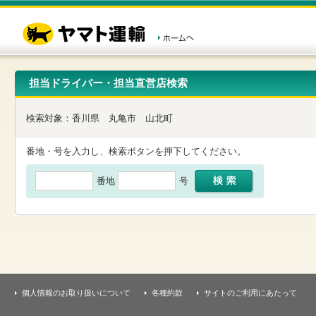
こ
ペ
こ
こ
の
ー
こ
こ
ペ
ジ
か
か
ー
内
ら
ら
ジ
移
ヘ
本
の
動
ッ
文
先
用
ダ
で
担当ドライバー・担当直営店検索
頭
の
ー
す
で
リ
メ
す
ン
ニ
検索対象：
香川県
丸亀市
山北町
ク
ュ
で
ー
す
で
番地・号を入力し、検索ボタンを押下してください。
ヘ
す
ッ
番地
号
ダ
ー
メ
ニ
ュ
ー
へ
移
動
し
個人情報のお取り扱いについて
各種約款
サイトのご利用にあたって
ま