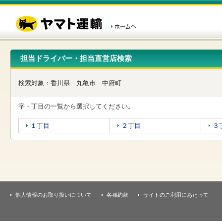
こ
ペ
こ
こ
の
ー
こ
こ
ペ
ジ
か
か
ー
内
ら
ら
ジ
移
ヘ
本
の
動
ッ
文
先
用
ダ
で
担当ドライバー・担当直営店検索
頭
の
ー
す
で
リ
メ
す
ン
ニ
検索対象：
香川県
丸亀市
中府町
ク
ュ
で
ー
す
で
字・丁目の一覧から選択してください。
ヘ
す
ッ
１丁目
２丁目
３
ダ
ー
メ
ニ
ュ
ー
へ
移
個人情報のお取り扱いについて
各種約款
サイトのご利用にあたって
動
し
ま