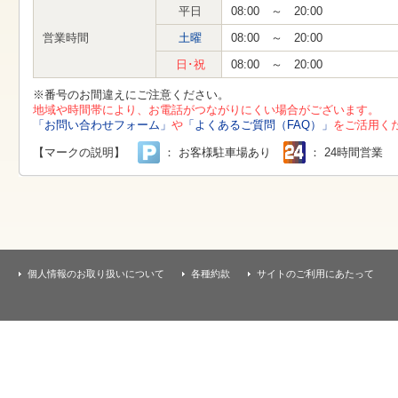
す
平日
08:00 ～ 20:00
本
文
営業時間
土曜
08:00 ～ 20:00
へ
移
日･祝
08:00 ～ 20:00
動
し
※番号のお間違えにご注意ください。
ま
地域や時間帯により、お電話がつながりにくい場合がございます。
す
「お問い合わせフォーム」
や
「よくあるご質問（FAQ）」
をご活用く
【マークの説明】
： お客様駐車場あり
： 24時間営業
個人情報のお取り扱いについて
各種約款
サイトのご利用にあたって