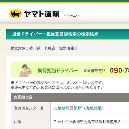
こ
ペ
こ
こ
の
ー
こ
こ
ペ
ジ
か
か
ー
内
ら
ら
ジ
移
ヘ
本
の
動
ッ
文
先
用
ダ
で
担当ドライバー・担当直営店検索の検索結果
頭
の
ー
す
で
リ
メ
す
ン
ニ
検索対象：
香川県
丸亀市
飯野町東分
ク
ュ
で
ー
す
で
ヘ
す
9
0
0-7
ッ
直通携帯電話
ダ
ー
※ドライバーの電話受付時間は、8：00 ～ 19：00です。
メ
※運転中などのため電話に出られない場合があります。
ニ
ュ
集配担当店
ー
へ
丸亀綾歌営業所（丸亀綾歌）
宅急便センター名
移
動
し
住所
〒761-2406
香川県丸亀市綾歌町栗熊東３－１
ま