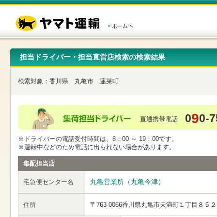
こ
ペ
こ
こ
の
ー
こ
こ
ペ
ジ
か
か
ー
内
ら
ら
ジ
移
ヘ
本
の
動
ッ
文
先
用
ダ
で
担当ドライバー・担当直営店検索の検索結果
頭
の
ー
す
で
リ
メ
す
ン
ニ
検索対象：
香川県
丸亀市
蓬莱町
ク
ュ
で
ー
す
で
ヘ
す
9
0
0-7
ッ
直通携帯電話
ダ
ー
※ドライバーの電話受付時間は、8：00 ～ 19：00です。
メ
※運転中などのため電話に出られない場合があります。
ニ
ュ
集配担当店
ー
へ
丸亀営業所（丸亀今津）
宅急便センター名
移
動
し
住所
〒763-0066
香川県丸亀市天満町１丁目８５２
ま