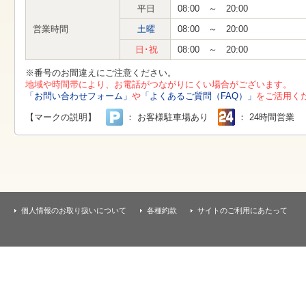
す
平日
08:00 ～ 20:00
本
文
営業時間
土曜
08:00 ～ 20:00
へ
移
日･祝
08:00 ～ 20:00
動
し
※番号のお間違えにご注意ください。
ま
地域や時間帯により、お電話がつながりにくい場合がございます。
す
「お問い合わせフォーム」
や
「よくあるご質問（FAQ）」
をご活用く
【マークの説明】
： お客様駐車場あり
： 24時間営業
個人情報のお取り扱いについて
各種約款
サイトのご利用にあたって