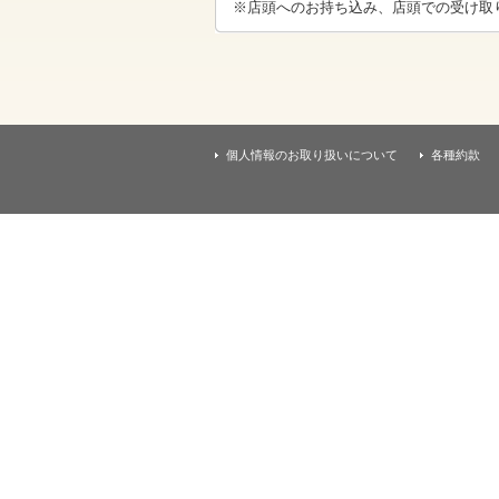
す
※店頭へのお持ち込み、店頭での受け取
本
文
へ
移
動
し
ま
す
個人情報のお取り扱いについて
各種約款