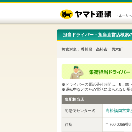
こ
ペ
こ
こ
の
ー
こ
こ
ペ
ジ
か
か
ー
内
ら
ら
ジ
移
ヘ
本
の
動
ッ
文
先
用
ダ
で
担当ドライバー・担当直営店検索
頭
の
ー
す
で
リ
メ
す
ン
ニ
検索対象：
香川県
高松市
男木町
ク
ュ
で
ー
す
で
ヘ
す
ッ
ダ
ー
※ドライバーの電話受付時間は、8：00 ～
メ
※運転中などのため電話に出られない場
ニ
ュ
集配担当店
ー
へ
高松福岡営業
宅急便センター名
移
動
し
住所
〒760-0066
香
ま