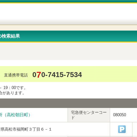
の検索結果
7
0
0-7415-7534
直通携帯電話
 19：00です。
合があります。
宅急便センターコー
所（高松朝日町）
080050
ド
川県高松市福岡町３丁目６－１