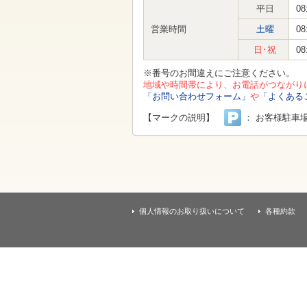
す
平日
08
本
文
営業時間
土曜
08
へ
移
日･祝
08
動
し
※番号のお間違えにご注意ください。
ま
地域や時間帯により、お電話がつながり
す
「お問い合わせフォーム」
や
「よくある
【マークの説明】
： お客様駐車
個人情報のお取り扱いについて
各種約款