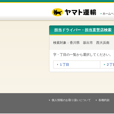
こ
ペ
こ
こ
の
ー
こ
こ
ペ
ジ
か
か
ー
内
ら
ら
ジ
移
ヘ
本
の
動
ッ
文
先
用
ダ
で
担当ドライバー・担当直営店検索
頭
の
ー
す
で
リ
メ
す
ン
ニ
検索対象：
香川県
坂出市
西大浜南
ク
ュ
で
ー
す
で
字・丁目の一覧から選択してください。
ヘ
す
ッ
１丁目
２丁
ダ
ー
メ
ニ
ュ
ー
へ
移
個人情報のお取り扱いについて
各種約款
動
し
ま