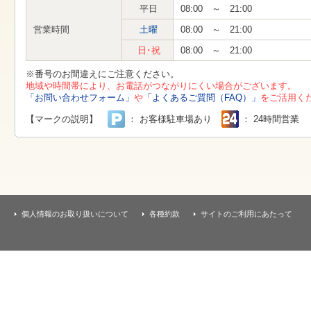
す
平日
08:00 ～ 21:00
本
文
営業時間
土曜
08:00 ～ 21:00
へ
移
日･祝
08:00 ～ 21:00
動
し
※番号のお間違えにご注意ください。
ま
地域や時間帯により、お電話がつながりにくい場合がございます。
す
「お問い合わせフォーム」
や
「よくあるご質問（FAQ）」
をご活用く
【マークの説明】
： お客様駐車場あり
： 24時間営業
個人情報のお取り扱いについて
各種約款
サイトのご利用にあたって