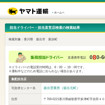
こ
ペ
こ
こ
の
ー
こ
こ
ペ
ジ
か
か
ー
内
ら
ら
ジ
移
ヘ
本
の
動
ッ
文
先
用
ダ
で
担当ドライバー・担当直営店検索の検索結果
頭
の
ー
す
で
リ
メ
す
ン
ニ
検索対象：
香川県
坂出市
新浜町
ク
ュ
で
ー
す
で
ヘ
す
8
0
0-6
ッ
直通携帯電話
ダ
ー
※ドライバーの電話受付時間は、8：00 ～ 19：00です。
メ
※運転中などのため電話に出られない場合があります。
ニ
ュ
集配担当店
ー
へ
坂出営業所（坂出元町）
宅急便センター名
移
動
し
住所
〒769-0221
香川県綾歌郡宇多津町字吉田４０
ま