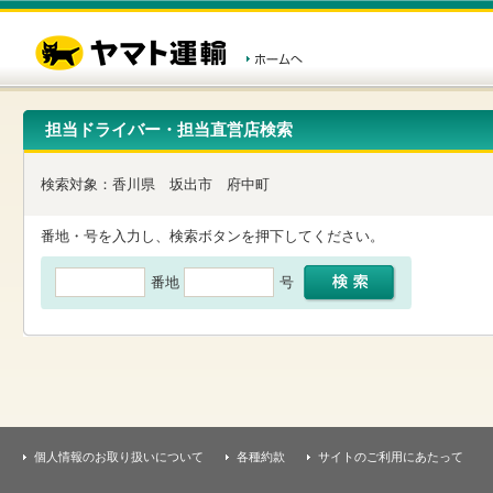
こ
ペ
こ
こ
の
ー
こ
こ
ペ
ジ
か
か
ー
内
ら
ら
ジ
移
ヘ
本
の
動
ッ
文
先
用
ダ
で
担当ドライバー・担当直営店検索
頭
の
ー
す
で
リ
メ
す
ン
ニ
検索対象：
香川県
坂出市
府中町
ク
ュ
で
ー
す
で
番地・号を入力し、検索ボタンを押下してください。
ヘ
す
ッ
番地
号
ダ
ー
メ
ニ
ュ
ー
へ
移
動
し
個人情報のお取り扱いについて
各種約款
サイトのご利用にあたって
ま