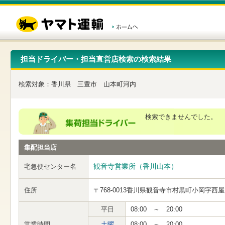
こ
ペ
こ
こ
の
ー
こ
こ
ペ
ジ
か
か
ー
内
ら
ら
ジ
移
ヘ
本
の
動
ッ
文
先
用
ダ
で
担当ドライバー・担当直営店検索の検索結果
頭
の
ー
す
で
リ
メ
す
ン
ニ
検索対象：
香川県
三豊市
山本町河内
ク
ュ
で
ー
す
で
ヘ
す
検索できませんでした。
ッ
ダ
ー
集配担当店
メ
ニ
ュ
観音寺営業所（香川山本）
宅急便センター名
ー
へ
住所
〒768-0013
香川県観音寺市村黒町小岡字西屋
移
動
し
平日
08:00 ～ 20:00
ま
営業時間
土曜
08:00 ～ 20:00