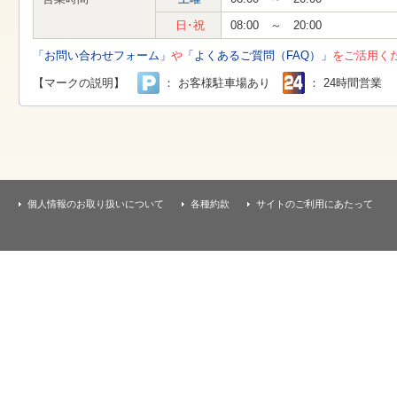
す
本
日･祝
08:00 ～ 20:00
文
へ
「お問い合わせフォーム」
や
「よくあるご質問（FAQ）」
をご活用く
移
動
【マークの説明】
： お客様駐車場あり
： 24時間営業
し
ま
す
個人情報のお取り扱いについて
各種約款
サイトのご利用にあたって